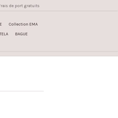
Frais de port gratuits
E
Collection EMA
TELA
BAGUE