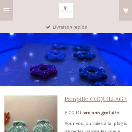
Passer
au
contenu
Livraison rapide
principal
Pampille COQUILLAGE
6,00 €
Livraison gratuite
Pour vos journées à la plage,
de belles pampilles bleue