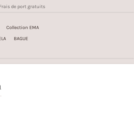
Frais de port gratuits
Collection EMA
ELA
BAGUE
a