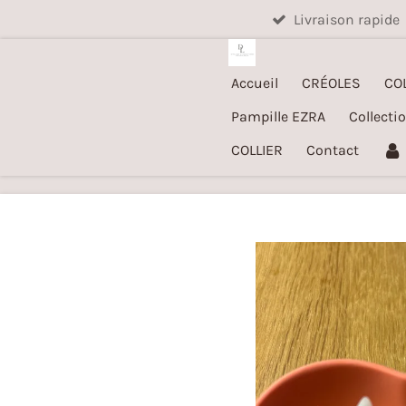
Livraison rapide
Passer
au
contenu
Accueil
CRÉOLES
CO
principal
Pampille EZRA
Collecti
COLLIER
Contact