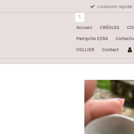
Livraison rapide
Passer
au
contenu
Accueil
CRÉOLES
CO
principal
Pampille EZRA
Collecti
COLLIER
Contact