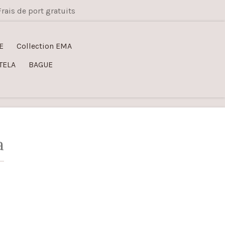
Frais de port gratuits
E
Collection EMA
TELA
BAGUE
a