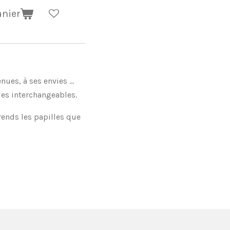
anier
ues, à ses envies ...
oles interchangeables.
prends les papilles que