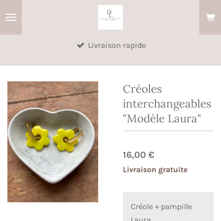
Passer
au
contenu
Livraison rapide
principal
Créoles
interchangeables
"Modèle Laura"
16,00 €
Livraison gratuite
Créole + pampille
Laura