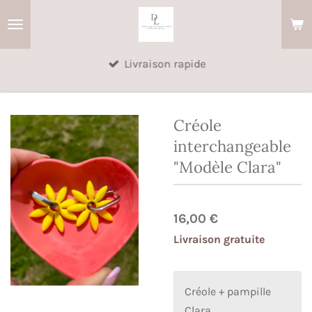
Passer
au
contenu
Livraison rapide
principal
Créole
interchangeable
"Modèle Clara"
16,00 €
Livraison gratuite
Créole + pampille
Clara