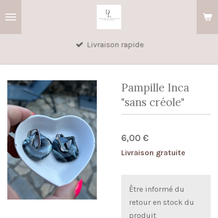
Passer
au
contenu
Livraison rapide
principal
Pampille Inca
"sans créole"
6,00 €
Livraison gratuite
Être informé du
retour en stock du
produit