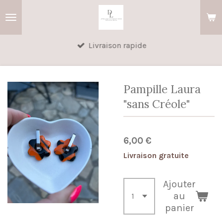
Passer
au
contenu
Livraison rapide
principal
Pampille Laura
"sans Créole"
6,00 €
Livraison gratuite
Ajouter
au
panier