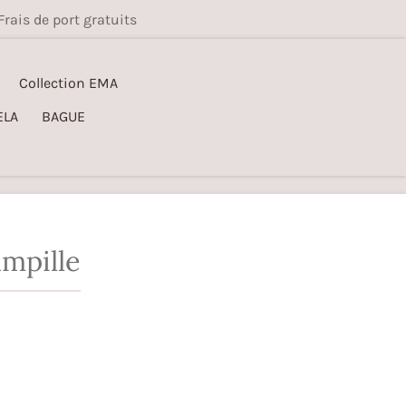
Frais de port gratuits
Collection EMA
ELA
BAGUE
mpille