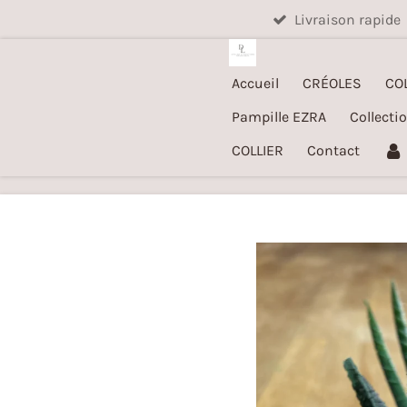
Livraison rapide
Passer
au
contenu
Accueil
CRÉOLES
CO
principal
Pampille EZRA
Collecti
COLLIER
Contact