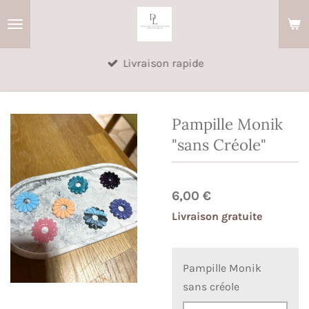
Passer
au
contenu
Livraison rapide
principal
Pampille Monik
"sans Créole"
6,00 €
Livraison gratuite
Pampille Monik
sans créole