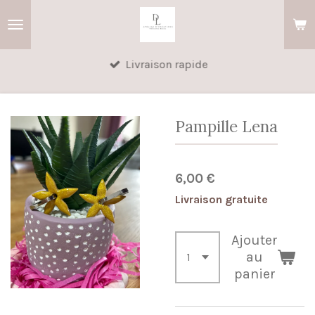
Passer
au
contenu
Livraison rapide
principal
Pampille Lena
6,00 €
Livraison gratuite
Ajouter
au
panier