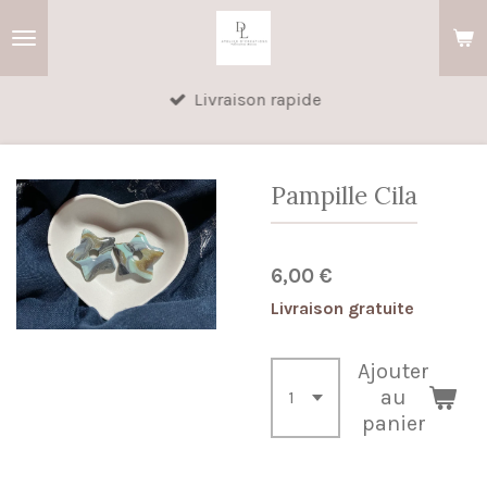
Passer
au
contenu
Livraison rapide
principal
Pampille Cila
6,00 €
Livraison gratuite
Ajouter
au
panier