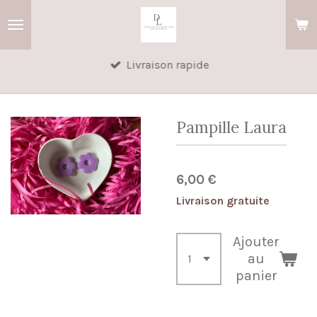
Passer
au
contenu
Livraison rapide
principal
Pampille Laura
6,00 €
Livraison gratuite
Ajouter
au
panier