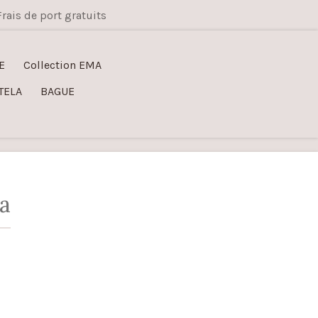
Frais de port gratuits
E
Collection EMA
TELA
BAGUE
a