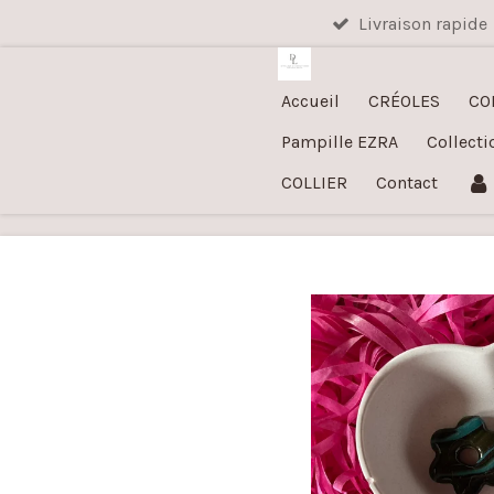
Livraison rapide
Passer
au
contenu
Accueil
CRÉOLES
CO
principal
Pampille EZRA
Collecti
COLLIER
Contact