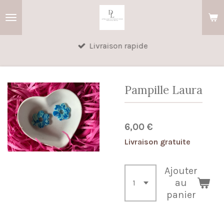
Passer
au
contenu
Livraison rapide
principal
Pampille Laura
6,00 €
Livraison gratuite
Ajouter
au
panier