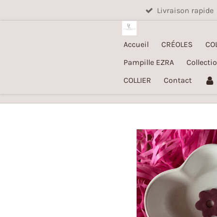
Livraison rapide
Passer
au
contenu
Accueil
CRÉOLES
CO
principal
Pampille EZRA
Collecti
COLLIER
Contact