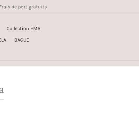
Frais de port gratuits
Collection EMA
ELA
BAGUE
a