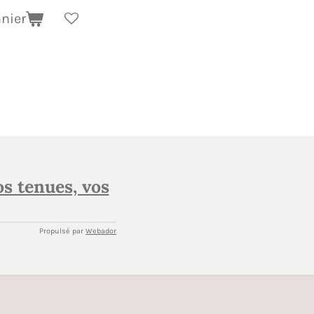
anier
os tenues, vos
Propulsé par
Webador