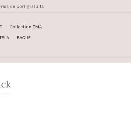
Frais de port gratuits
E
Collection EMA
TELA
BAGUE
ick