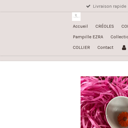
Livraison rapide
Passer
au
contenu
Accueil
CRÉOLES
CO
principal
Pampille EZRA
Collecti
COLLIER
Contact