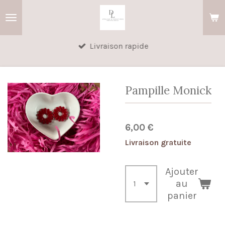
Passer
au
contenu
Livraison rapide
principal
Pampille Monick
6,00 €
Livraison gratuite
Ajouter
au
panier