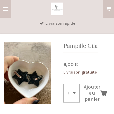
Passer
au
contenu
Livraison rapide
principal
Pampille Cila
6,00 €
Livraison gratuite
Ajouter
au
panier