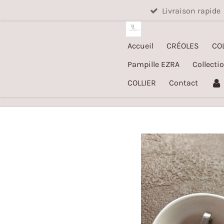
Livraison rapide
Passer
au
contenu
Accueil
CRÉOLES
CO
principal
Pampille EZRA
Collecti
COLLIER
Contact