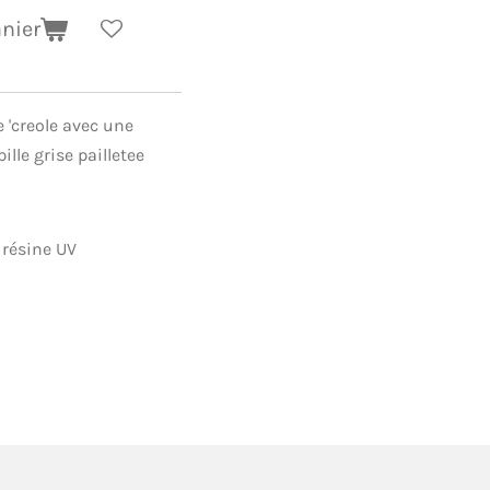
anier
e 'creole avec une
lle grise pailletee
n résine UV