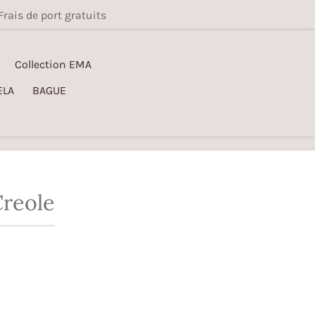
Frais de port gratuits
Collection EMA
ELA
BAGUE
Creole