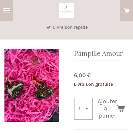
Passer
au
contenu
Livraison rapide
principal
Pampille Amour
6,00 €
Livraison gratuite
Ajouter
au
panier