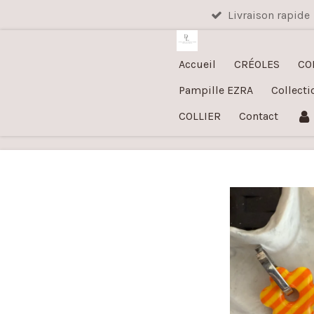
Livraison rapide
Passer
au
contenu
Accueil
CRÉOLES
CO
principal
Pampille EZRA
Collecti
COLLIER
Contact