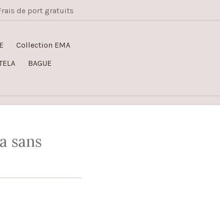
Frais de port gratuits
E
Collection EMA
TELA
BAGUE
a sans