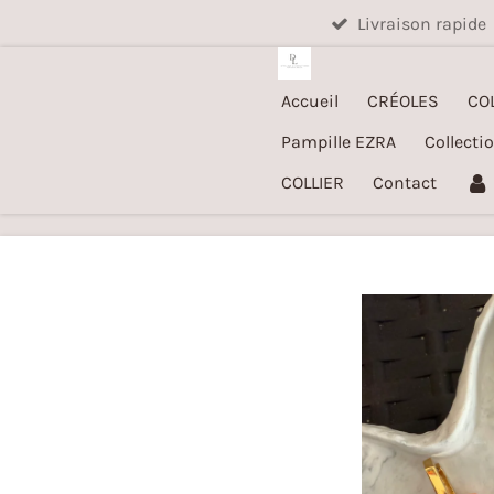
Livraison rapide
Passer
au
contenu
Accueil
CRÉOLES
CO
principal
Pampille EZRA
Collecti
COLLIER
Contact