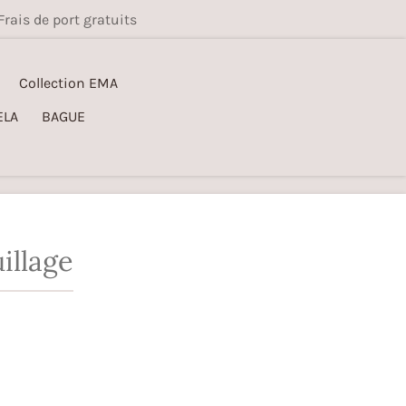
Frais de port gratuits
Collection EMA
ELA
BAGUE
illage