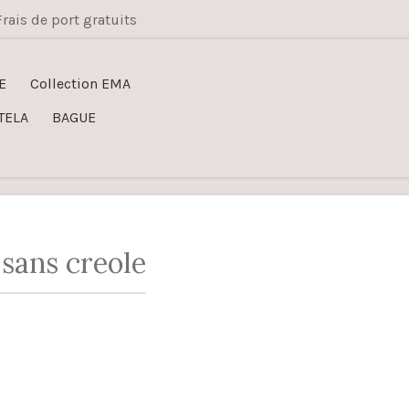
Frais de port gratuits
E
Collection EMA
TELA
BAGUE
 sans creole