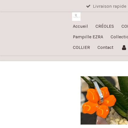
Livraison rapide
Passer
au
contenu
Accueil
CRÉOLES
CO
principal
Pampille EZRA
Collecti
COLLIER
Contact