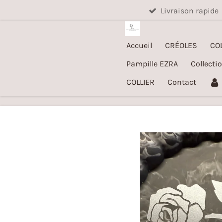
Livraison rapide
Passer
au
contenu
Accueil
CRÉOLES
CO
principal
Pampille EZRA
Collecti
COLLIER
Contact