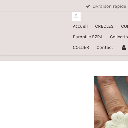
Livraison rapide
Passer
au
contenu
Accueil
CRÉOLES
CO
principal
Pampille EZRA
Collecti
COLLIER
Contact