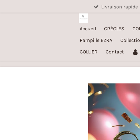
Livraison rapide
Passer
au
contenu
Accueil
CRÉOLES
CO
principal
Pampille EZRA
Collecti
COLLIER
Contact