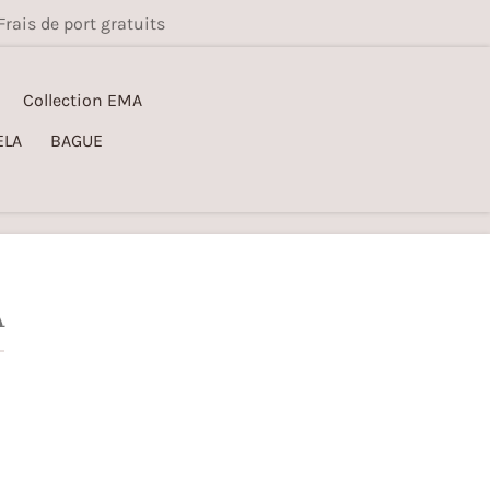
Frais de port gratuits
Collection EMA
ELA
BAGUE
A