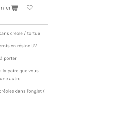
anier
ans creole / tortue
ernis en résine UV
 à porter
: la paire que vous
cune autre
créoles dans l'onglet (