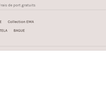
Frais de port gratuits
E
Collection EMA
TELA
BAGUE