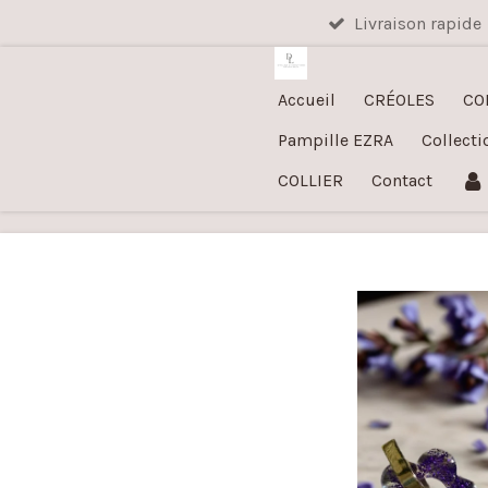
Livraison rapide
Passer
au
contenu
Accueil
CRÉOLES
CO
principal
Pampille EZRA
Collecti
COLLIER
Contact