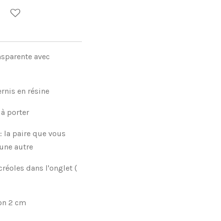
nsparente avec
ernis en résine
 à porter
: la paire que vous
une autre
créoles dans l'onglet (
ron 2 cm