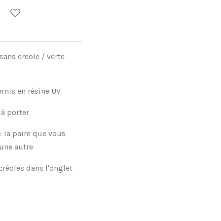
ans creole / verte
ernis en résine UV
 à porter
: la paire que vous
une autre
créoles dans l'onglet