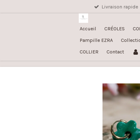
Livraison rapide
Passer
au
contenu
Accueil
CRÉOLES
CO
principal
Pampille EZRA
Collecti
COLLIER
Contact