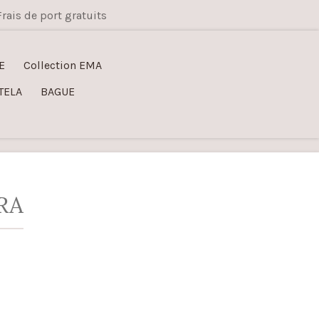
Frais de port gratuits
E
Collection EMA
TELA
BAGUE
RA