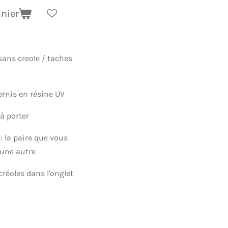
anier
sans creole / taches
ernis en résine UV
 à porter
: la paire que vous
cune autre
créoles dans l'onglet