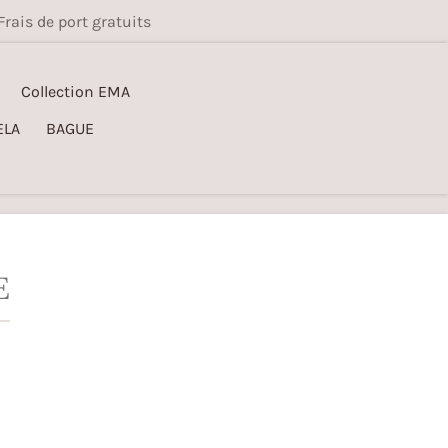
Frais de port gratuits
Collection EMA
ELA
BAGUE
E