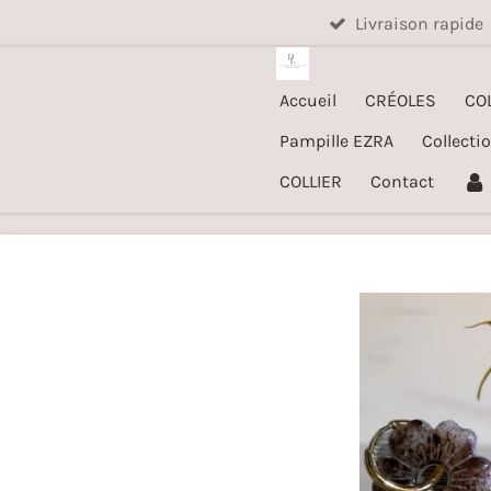
Livraison rapide
Passer
au
contenu
Accueil
CRÉOLES
CO
principal
Pampille EZRA
Collecti
COLLIER
Contact