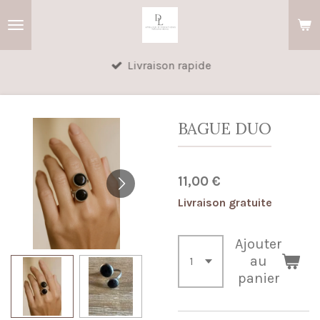
Passer
au
contenu
Livraison rapide
principal
BAGUE DUO
11,00 €
Livraison gratuite
Ajouter
au
panier