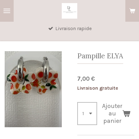
Passer
au
contenu
Livraison rapide
principal
Pampille ELYA
7,00 €
Livraison gratuite
Ajouter
au
panier