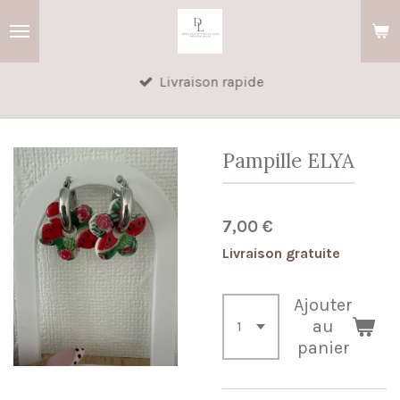
Passer
au
contenu
Livraison rapide
principal
Pampille ELYA
7,00 €
Livraison gratuite
Ajouter
au
panier