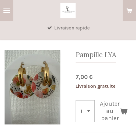
Passer
au
contenu
Livraison rapide
principal
Pampille LYA
7,00 €
Livraison gratuite
Ajouter
au
panier