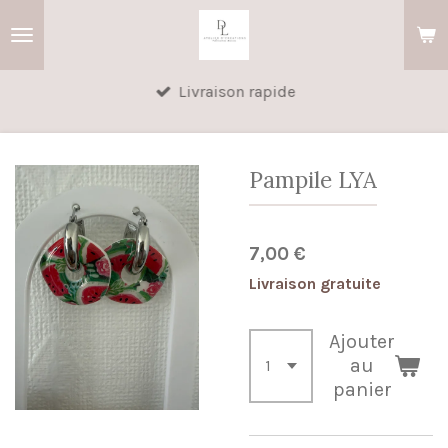
Passer
au
contenu
Livraison rapide
principal
Pampile LYA
7,00 €
Livraison gratuite
Ajouter
au
panier